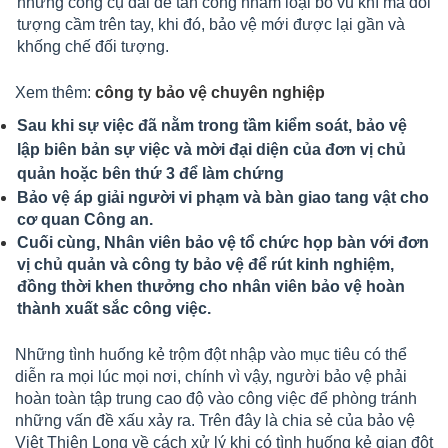
những công cụ dài để tấn công nhằm loại bỏ vũ khí mà đối
tượng cầm trên tay, khi đó, bảo vệ mới được lại gần và
khống chế đối tượng.
​​​​​Xem thêm:
công ty bảo vệ chuyên nghiệp
Sau khi sự việc đã nằm trong tầm kiểm soát, bảo vệ
lập biên bản sự việc và mời đại diện của đơn vị chủ
quản hoặc bên thứ 3 để làm chứng
Bảo vệ áp giải người vi phạm và bàn giao tang vật cho
cơ quan Công an.
Cuối cùng, Nhân viên bảo vệ tổ chức họp bàn với đơn
vị chủ quản và công ty bảo vệ để rút kinh nghiệm,
đồng thời khen thưởng cho nhân viên bảo vệ hoàn
thành xuất sắc công việc.
Những tình huống kẻ trộm đột nhập vào mục tiêu có thể
diễn ra mọi lúc mọi nơi, chính vì vậy, người bảo vệ phải
hoàn toàn tập trung cao độ vào công việc để phòng tránh
những vấn đề xấu xảy ra. Trên đây là chia sẻ của bảo vệ
Việt Thiên Long về cách xử lý khi có tình huống kẻ gian đột