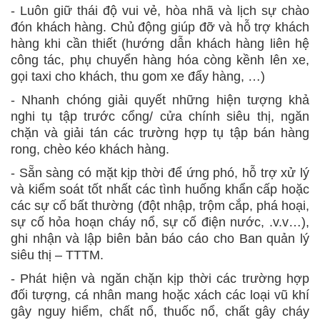
- Luôn giữ thái độ vui vẻ, hòa nhã và lịch sự chào
đón khách hàng. Chủ động giúp đỡ và hỗ trợ khách
hàng khi cần thiết (hướng dẫn khách hàng liên hệ
công tác, phụ chuyển hàng hóa còng kềnh lên xe,
gọi taxi cho khách, thu gom xe đẩy hàng, …)
- Nhanh chóng giải quyết những hiện tượng khả
nghi tụ tập trước cổng/ cửa chính siêu thị, ngăn
chặn và giải tán các trường hợp tụ tập bán hàng
rong, chèo kéo khách hàng.
- Sẵn sàng có mặt kịp thời để ứng phó, hỗ trợ xử lý
và kiểm soát tốt nhất các tình huống khẩn cấp hoặc
các sự cố bất thường (đột nhập, trộm cắp, phá hoại,
sự cố hỏa hoạn cháy nổ, sự cố điện nước, .v.v…),
ghi nhận và lập biên bản báo cáo cho Ban quản lý
siêu thị – TTTM.
- Phát hiện và ngăn chặn kịp thời các trường hợp
đối tượng, cá nhân mang hoặc xách các loại vũ khí
gây nguy hiểm, chất nổ, thuốc nổ, chất gây cháy