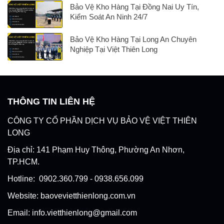
Bảo Vệ Kho Hàng Tại Đồng Nai Uy Tín,
Kiểm Soát An Ninh 24/7
Bảo Vệ Kho Hàng Tại Long An Chuyên
Nghiệp Tại Việt Thiên Long
THÔNG TIN LIÊN HỆ
CÔNG TY CỔ PHẦN DỊCH VỤ BẢO VỆ VIỆT THIÊN
LONG
Địa chỉ: 141 Phạm Huy Thông, Phường An Nhơn,
TP.HCM.
Hotline: 0902.360.799 - 0938.656.099
Website: baovevietthienlong.com.vn
Email: info.vietthienlong@gmail.com