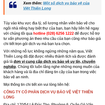
Xem thêm:
Một số dịch vụ bảo vệ của
Việt Thiên Long
Tùy vào khu vực địa lý, số lượng nhân viên bảo vệ cho
ngôi nhà riêng hay biệt thự của bạn, bạn hãy liên hệ ngay
với chúng tôi qua
hotline (028) 6256 1222
để được hỗ trợ
tư vấn phương án theo nhu cầu của bạn cũng như báo giá
chi tiết trọn gói dịch vụ mà bạn lựa chọn.
Với những nỗ lực không ngừng những năm qua, Việt
Thiên Long đã đặt được nhiều thành tích và được đánh
giá là
đơn vị cung cấp dịch vụ bảo vệ uy tín, chuyên
nghiệp
. Chúng tôi luôn lắng nghe những mong muốn của
khách hàng và là địa chỉ đáng tin cậy của bạn trong việc
bảo vệ an ninh.
Mọi thông tin chi tiết xin vui lòng liên hệ:
CÔNG TY CỔ PHẦN DỊCH VỤ BẢO VỆ VIỆT THIÊN
LONG
Địa chỉ: 170/54 Lê Đức Thọ, Phường 6, Quận Gò Vấp,