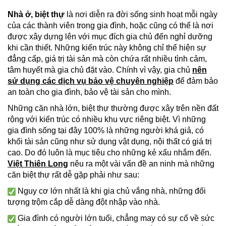
Nhà ở, biệt thự
là nơi diễn ra đời sống sinh hoạt mỗi ngày
của các thành viên trong gia đình, hoặc cũng có thể là nơi
được xây dựng lên với mục đích gia chủ đến nghỉ dưỡng
khi cần thiết. Những kiến trúc này không chỉ thể hiện sự
đẳng cấp, giá trị tài sản mà còn chứa rất nhiều tình cảm,
tâm huyết mà gia chủ đặt vào. Chính vì vậy, gia chủ
nên
sử dụng các dịch vụ bảo vệ chuyên nghiệp
để đảm bảo
an toàn cho gia đình, bảo vệ tài sản cho mình.
Những căn nhà lớn, biệt thự thường được xây trên nền đất
rộng với kiến trúc có nhiều khu vực riêng biệt. Vì những
gia đình sống tại đây 100% là những người khá giả, có
khối tài sản cũng như sử dụng vật dụng, nội thất có giá trị
cao. Do đó luôn là mục tiêu cho những kẻ xấu nhắm đến.
Việt Thiên Long
nêu ra một vài vấn đề an ninh mà những
căn biệt thự rất dễ gặp phải như sau:
Nguy cơ lớn nhất là khi gia chủ vắng nhà, những đối
tượng trộm cắp dễ dàng đột nhập vào nhà.
Gia đình có người lớn tuổi, chẳng may có sự cố về sức