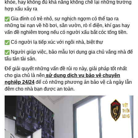
khỏe, hay không đủ khả năng khống chế lại những trường
hợp xấu xảy ra
Gia đình có trẻ nhỏ, sự nghịch ngợm có thể tạo ra
những tai nạn về hồ bơi, sân vườn, rò rỉ điện, khí gas hay
vấn đề nghiêm trọng nếu có người xấu bắt cóc tống tiền.
Có người lạ tiếp xúc với ngôi nhà, biệt thự
Người giúp việc, bảo mẫu lợi dụng gia chủ vắng nhà để
tẩu tán tài sản.
Để giải quyết những vấn đề rủi ro này, giải pháp tốt nhất
cho gia chủ là nên
sử dụng dịch vụ bảo vệ chuyên
nghiệp 24/24
để có những phương án bảo vệ cả ngày lẫn
đêm cho nhà bạn được an toàn.