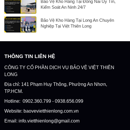
Bảo Vệ Kho Hàng Tại Đồng Nai Uy Tín,
Kiểm Soát An Ninh 24/7
Bảo Vệ Kho Hàng Tại Long An Chuyên
Nghiệp Tại Việt Thiên Long
THÔNG TIN LIÊN HỆ
CÔNG TY CỔ PHẦN DỊCH VỤ BẢO VỆ VIỆT THIÊN
LONG
Địa chỉ: 141 Phạm Huy Thông, Phường An Nhơn,
TP.HCM.
Hotline: 0902.360.799 - 0938.656.099
Website: baovevietthienlong.com.vn
Email: info.vietthienlong@gmail.com