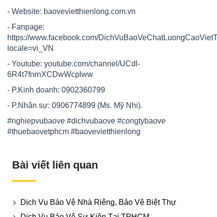
- Website:
baovevietthienlong.com.vn
- Fanpage:
https://www.facebook.com/DichVuBaoVeChatLuongCaoViet
locale=vi_VN
- Youtube:
youtube.com/channel/UCdl-
6R4t7fnrnXCDwWcplww
- P.Kinh doanh: 0902360799
- P.Nhân sự: 0906774899 (Ms. Mỹ Nhi).
#nghiepvubaove
#dichvubaove
#congtybaove
#thuebaovetphcm
#baovevietthienlong
Bài viết liên quan
Dịch Vụ Bảo Vệ Nhà Riêng, Bảo Vệ Biệt Thự
Dịch Vụ Bảo Vệ Sự Kiện Tại TPHCM