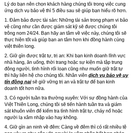
Lý do bạn nên chọn khách hàng chúng tôi trong việc cung
ứng dịch vụ bảo vệ thì 5 điều sau sẽ giúp bạn hiểu rõ hơn.
1. Đảm bảo được tài sản: Những tài sản trong phạm vi bảo
vệ cũng như cần được giám sát kỹ sẽ được chúng tôi
trông nom 24/24. Bạn hãy an tâm về việc này, chúng tôi sẽ
thực hiện tốt và giúp bạn an tâm hơn khi đồng hành cùng
việt thiên long.
2. Giữ gìn được trật tự, trị an: Khi bạn kinh doanh lĩnh vực
nhà hàng, ăn uống, thời trang hoặc sự kiện mà tập trung
đông người, tình hình rối loạn cũng như muốn giữ trật tự
thì hãy liên hệ cho chúng tôi. Nhân viên
dịch vụ bảo vệ uy
tín đồng nai
sẽ giữ vững trị an và trật tự để bạn kinh
doanh tốt hơn nữa.
3. Có người tuần tra thường xuyên: Với sự đồng hành của
Việt Thiên Long, chúng tôi sẽ tiến hành tuần tra và giám
sát khuôn viên để kiểm tra tình hình trật tự, cháy nổ hoặc
người lạ xâm nhập vào hay không.
4. Giữ gìn an ninh về đêm: Càng về đêm thì có rất nhiều tệ