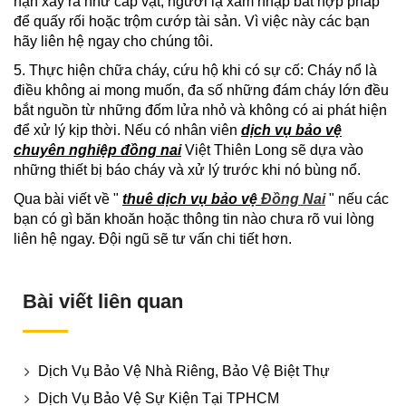
nạn xảy ra như cắp vặt, người lạ xâm nhập bất hợp pháp
để quấy rối hoặc trộm cướp tài sản. Vì việc này các bạn
hãy liên hệ ngay cho chúng tôi.
5. Thực hiện chữa cháy, cứu hộ khi có sự cố: Cháy nổ là
điều không ai mong muốn, đa số những đám cháy lớn đều
bắt nguồn từ những đốm lửa nhỏ và không có ai phát hiện
để xử lý kịp thời. Nếu có nhân viên
dịch vụ bảo vệ
chuyên nghiệp đồng nai
Việt Thiên Long sẽ dựa vào
những thiết bị báo cháy và xử lý trước khi nó bùng nổ.
Qua bài viết về "
thuê dịch vụ bảo vệ
Đồng Nai
" nếu các
bạn có gì băn khoăn hoặc thông tin nào chưa rõ vui lòng
liên hệ ngay. Đội ngũ sẽ tư vấn chi tiết hơn.
Bài viết liên quan
Dịch Vụ Bảo Vệ Nhà Riêng, Bảo Vệ Biệt Thự
Dịch Vụ Bảo Vệ Sự Kiện Tại TPHCM