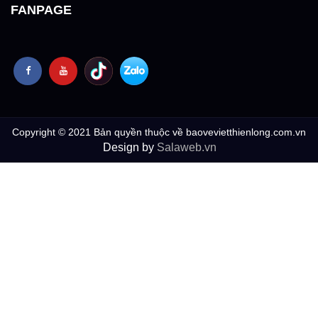
FANPAGE
Copyright © 2021 Bản quyền thuộc về baovevietthienlong.com.vn
Design by
Salaweb.vn