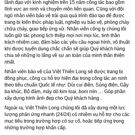
lãnh đạo với kinh nghiệm trên 15 năm công tác bao gồm
lĩnh vực an ninh và chuyên môn liên quan. Cũng với đội
ngũ nhân viên bảo vệ trải qua quá trình đào tạo để được
trang bị kiến thức pháp luật, nghiệp vụ bảo vệ, phòng cháy
chữa cháy, giao tiếp ứng xử. Nhân viên công ty chúng tôi
luôn giữ tác phong lịch thiệp mọi nơi mọi lúc, tinh thần
trách nhiệm cao, đảm bảo các yêu cầu ngoại hình, võ thuật
khi được tuyển dụng chắc chắn sẽ giúp Quý khách hàng
chia sẻ những lo lắng về sự an toàn của mình thân thiện
nhất.
Nhân viên bảo vệ của Việt Thiên Long sẽ được trang bị
đồng phục, công cụ hỗ trợ hiện đại trong công tác an ninh
theo tiêu chuẩn Quốc tế như: Dùi cui điện, Súng điện, Gậy
ba khúc, Bộ đàm, máy dò kim loại, bom mìn … Góp phần
xây dựng hình ảnh đẹp cho Quý khách hàng .
Ngoài ra, Việt Thiên Long chúng tôi đã xây dựng một lực
lượng phản ứng nhanh (24/24) có nhiệm vụ hỗ trợ cho các
mục tiêu trong trường hợp có sự cố, hoặc tiếp ứng trong
những trường hợp khẩn cấp.