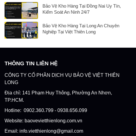
Bảo Vệ Kho Hàng Tại Đồng Nai Uy Tín,
Kiểm Soát An Ninh 24/7
Bảo Vệ Kho Hàng Tại Long An Chuyên
Nghiệp Tại Việt Thiên Long
THÔNG TIN LIÊN HỆ
CÔNG TY CỔ PHẦN DỊCH VỤ BẢO VỆ VIỆT THIÊN
LONG
Địa chỉ: 141 Phạm Huy Thông, Phường An Nhơn,
TP.HCM.
Hotline: 0902.360.799 - 0938.656.099
Website: baovevietthienlong.com.vn
Email: info.vietthienlong@gmail.com