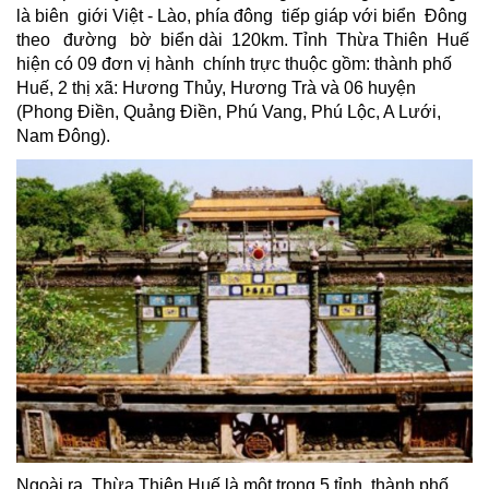
là biên giới Việt - Lào, phía đông tiếp giáp với biển Đông
theo đường bờ biển dài 120km. Tỉnh Thừa Thiên Huế
hiện có 09 đơn vị hành chính trực thuộc gồm: thành phố
Huế, 2 thị xã: Hương Thủy, Hương Trà và 06 huyện
(Phong Điền, Quảng Điền, Phú Vang, Phú Lộc, A Lưới,
Nam Đông).
Ngoài ra, Thừa Thiên Huế là một trong 5 tỉnh, thành phố