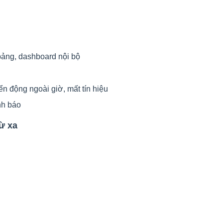
 bảng, dashboard nội bộ
ển động ngoài giờ, mất tín hiệu
nh báo
từ xa
ệ