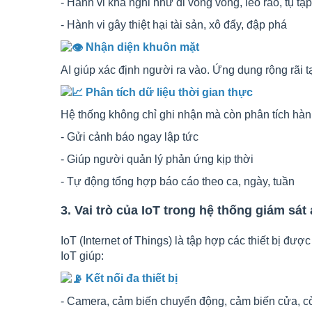
- Hành vi khả nghi như đi vòng vòng, leo rào, tụ t
- Hành vi gây thiệt hại tài sản, xô đẩy, đập phá
Nhận diện khuôn mặt
AI giúp xác định người ra vào. Ứng dụng rộng rãi 
Phân tích dữ liệu thời gian thực
Hệ thống không chỉ ghi nhận mà còn phân tích hành
- Gửi cảnh báo ngay lập tức
- Giúp người quản lý phản ứng kịp thời
- Tự động tổng hợp báo cáo theo ca, ngày, tuần
3. Vai trò của IoT trong hệ thống giám sát
IoT (Internet of Things) là tập hợp các thiết bị đượ
IoT giúp:
Kết nối đa thiết bị
- Camera, cảm biến chuyển động, cảm biến cửa, còi 