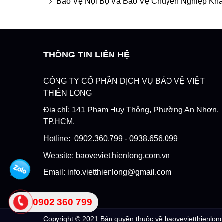
Bảo Vệ Nội Bộ Và Bảo Vệ Chuyên Nghiệp Kh
THÔNG TIN LIÊN HỆ
CÔNG TY CỔ PHẦN DỊCH VỤ BẢO VỆ VIỆT
THIÊN LONG
Địa chỉ: 141 Phạm Huy Thông, Phường An Nhơn,
TP.HCM.
Hotline: 0902.360.799 - 0938.656.099
Website: baovevietthienlong.com.vn
Email: info.vietthienlong@gmail.com
0902 360 799
Copyright © 2021 Bản quyền thuộc về baovevietthienlon