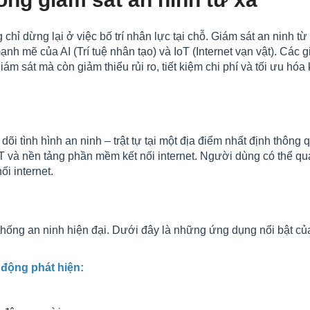
chỉ dừng lại ở việc bố trí nhân lực tại chỗ. Giám sát an ninh t
nh mẽ của AI (Trí tuệ nhân tạo) và IoT (Internet vạn vật). Các g
m sát mà còn giảm thiểu rủi ro, tiết kiệm chi phí và tối ưu hóa
dõi tình hình an ninh – trật tự tại một địa điểm nhất định thông 
 IoT và nền tảng phần mềm kết nối internet. Người dùng có thể qu
ối internet.
ệ thống an ninh hiện đại. Dưới đây là những ứng dụng nổi bật củ
 động phát hiện: