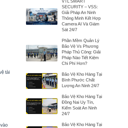
VTL SMART
SECURITY – VSS:
Giải Pháp An Ninh
Thông Minh Kết Hợp
Camera AI Và Giám
Sát 24/7
Phần Mềm Quản Lý
Bảo Vệ Vs Phương
Pháp Thủ Công: Giải
Pháp Nào Tiết Kiệm
Chi Phí Hơn?
ệ tài
Bảo Vệ Kho Hàng Tại
Bình Phước Chất
Lượng An Ninh 24/7
Bảo Vệ Kho Hàng Tại
Đồng Nai Uy Tín,
Kiểm Soát An Ninh
24/7
Bảo Vệ Kho Hàng Tại
 vào