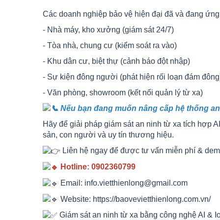
Các doanh nghiệp bảo vệ hiện đại đã và đang ứng dụ
- Nhà máy, kho xưởng (giám sát 24/7)
- Tòa nhà, chung cư (kiểm soát ra vào)
- Khu dân cư, biệt thự (cảnh báo đột nhập)
- Sự kiện đông người (phát hiện rối loạn đám đông
- Văn phòng, showroom (kết nối quản lý từ xa)
Nếu bạn đang muốn nâng cấp hệ thống an
Hãy để giải pháp giám sát an ninh từ xa tích hợp A
sản, con người và uy tín thương hiệu.
Liên hệ ngay để được tư vấn miễn phí & demo
Hotline: 0902360799
Email: info.vietthienlong@gmail.com
Website:
https://baovevietthienlong.com.vn/
Giám sát an ninh từ xa bằng công nghệ AI & Io