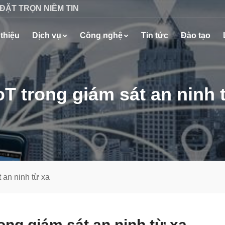
 ĐẶT TRỌN NIỀM TIN
 thiệu
Dịch vụ
Công nghệ
Tin tức
Đào tạo
oT trong giám sát an ninh 
 an ninh từ xa
ong giám sát an ninh từ xa