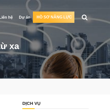
HỒ SƠ NĂNG LỰC
Liên hệ
Dự án
từ xa
DỊCH VỤ