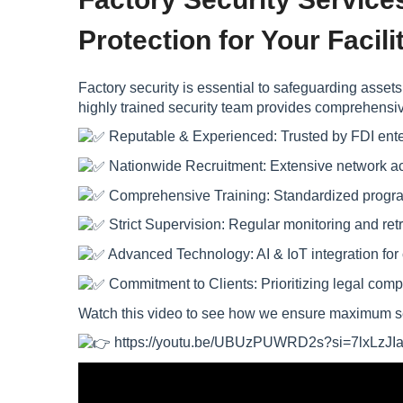
Protection for Your Facili
Factory security is essential to safeguarding asse
highly trained security team provides comprehensiv
Reputable & Experienced: Trusted by FDI enterpr
Nationwide Recruitment: Extensive network acr
Comprehensive Training: Standardized programs 
Strict Supervision: Regular monitoring and retra
Advanced Technology: AI & IoT integration for co
Commitment to Clients: Prioritizing legal compl
Watch this video to see how we ensure maximum se
https://youtu.be/UBUzPUWRD2s?si=7lxLzJI