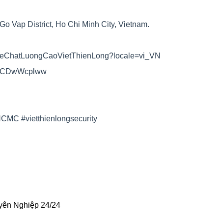
o Vap District, Ho Chi Minh City, Vietnam.
VeChatLuongCaoVietThienLong?locale=vi_VN
rnXCDwWcplww
yHCMC
#vietthienlongsecurity
yên Nghiệp 24/24