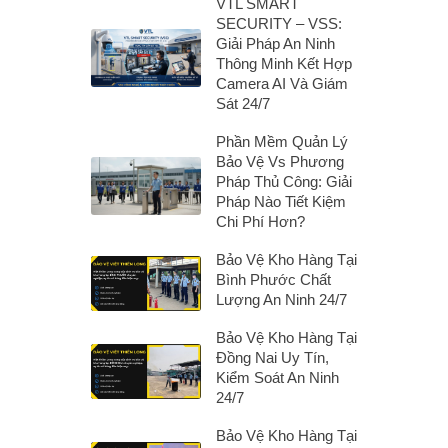
VTL SMART
SECURITY – VSS:
Giải Pháp An Ninh
Thông Minh Kết Hợp
Camera AI Và Giám
Sát 24/7
Phần Mềm Quản Lý
Bảo Vệ Vs Phương
Pháp Thủ Công: Giải
Pháp Nào Tiết Kiệm
Chi Phí Hơn?
Bảo Vệ Kho Hàng Tại
Bình Phước Chất
Lượng An Ninh 24/7
Bảo Vệ Kho Hàng Tại
Đồng Nai Uy Tín,
Kiểm Soát An Ninh
24/7
Bảo Vệ Kho Hàng Tại