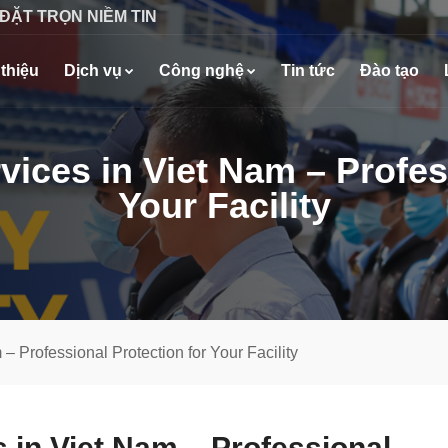
 ĐẶT TRỌN NIỀM TIN
 thiệu
Dịch vụ
Công nghệ
Tin tức
Đào tạo
vices in Viet Nam – Profes
Your Facility
– Professional Protection for Your Facility
s in Viet Nam – Professional