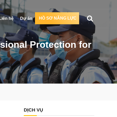
HỒ SƠ NĂNG LỰC
Liên hệ
Dự án
sional Protection for
DỊCH VỤ