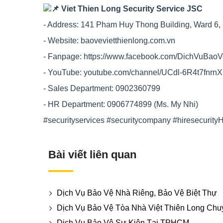
Viet Thien Long Security Service JSC
- Address: 141 Pham Huy Thong Building, Ward 6, G
- Website:
baovevietthienlong.com.vn
- Fanpage:
https://www.facebook.com/DichVuBao
- YouTube:
youtube.com/channel/UCdl-6R4t7fn
- Sales Department: 0902360799
- HR Department: 0906774899 (Ms. My Nhi)
#securityservices
#securitycompany
#hiresecurit
Bài viết liên quan
Dịch Vụ Bảo Vệ Nhà Riêng, Bảo Vệ Biệt Thự
Dịch Vụ Bảo Vệ Tòa Nhà Việt Thiên Long Chu
Dịch Vụ Bảo Vệ Sự Kiện Tại TPHCM