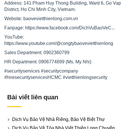
Address: 141 Pham Huy Thong Building, Ward 6, Go Vap
District, Ho Chi Minh City, Vietnam.
Website:
baovevietthienlong.com.vn
Fanpage:
https://www.facebook.com/DichVuBaoVeC
...
YouTube:
https://www.youtube.com/@congtybaovevietthienlong
Sales Department: 0902360799
HR Department: 0906774899 (Ms. My Nhi)
#securityservices
#securitycompany
#hiresecurityservicesHCMC
#vietthienlongsecurity
Bài viết liên quan
Dịch Vụ Bảo Vệ Nhà Riêng, Bảo Vệ Biệt Thự
Dịch Vụ Bảo Vệ Tòa Nhà Việt Thiên Long Chuyên