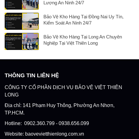
Lượng An Ninh 24/7
Bảo Vệ Kho Hàng Tại Đồng Nai Uy Tín,
Kiểm Soát An Ninh 24/7
Bảo Vệ Kho Hàng Tại Long An Chuyên
Nghiệp Tại Việt Thiên Long
THÔNG TIN LIÊN HỆ
CÔNG TY CỔ PHẦN DỊCH VỤ BẢO VỆ VIỆT THIÊN
LONG
Địa chỉ: 141 Phạm Huy Thông, Phường An Nhơn,
TP.HCM.
Hotline: 0902.360.799 - 0938.656.099
Website: baovevietthienlong.com.vn