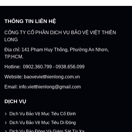
THÔNG TIN LIÊN HỆ
CÔNG TY CỔ PHẦN DỊCH VỤ BẢO VỆ VIỆT THIÊN
LONG
Địa chỉ: 141 Phạm Huy Thông, Phường An Nhơn,
TP.HCM.
Hotline: 0902.360.799 - 0938.656.099
Website: baovevietthienlong.com.vn
Email: info.vietthienlong@gmail.com
DỊCH VỤ
Dịch Vụ Bảo Vệ Mục Tiêu Cố Định
Dịch Vụ Bảo Vệ Mục Tiêu Di Động
Dịch Vụ Báo Động Và Giám Sát Từ Xa