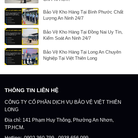
Bảo Vệ Kho Hàng Tại Bình Phước Chất
Lượng An Ninh 24/7
Bảo Vệ Kho Hàng Tại Đồng Nai Uy Tín,
Kiểm Soát An Ninh 24/7
Bảo Vệ Kho Hàng Tại Long An Chuyên
Nghiệp Tại Việt Thiên Long
THÔNG TIN LIÊN HỆ
CÔNG TY CỔ PHẦN DỊCH VỤ BẢO VỆ VIỆT THIÊN
LONG
Địa chỉ: 141 Phạm Huy Thông, Phường An Nhơn,
TP.HCM.
Hotline: 0902.360.799 - 0938.656.099