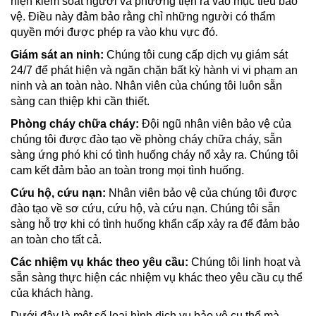
hiện kiểm soát người và phương tiện ra vào mục tiêu bảo
vệ. Điều này đảm bảo rằng chỉ những người có thẩm
quyền mới được phép ra vào khu vực đó.
Giám sát an ninh:
Chúng tôi cung cấp dịch vụ giám sát
24/7 để phát hiện và ngăn chặn bất kỳ hành vi vi phạm an
ninh và an toàn nào. Nhân viên của chúng tôi luôn sẵn
sàng can thiệp khi cần thiết.
Phòng cháy chữa cháy:
Đội ngũ nhân viên bảo vệ của
chúng tôi được đào tạo về phòng cháy chữa cháy, sẵn
sàng ứng phó khi có tình huống cháy nổ xảy ra. Chúng tôi
cam kết đảm bảo an toàn trong mọi tình huống.
Cứu hộ, cứu nạn:
Nhân viên bảo vệ của chúng tôi được
đào tạo về sơ cứu, cứu hộ, và cứu nạn. Chúng tôi sẵn
sàng hỗ trợ khi có tình huống khẩn cấp xảy ra để đảm bảo
an toàn cho tất cả.
Các nhiệm vụ khác theo yêu cầu:
Chúng tôi linh hoạt và
sẵn sàng thực hiện các nhiệm vụ khác theo yêu cầu cụ thể
của khách hàng.
Dưới đây là một số loại hình dịch vụ bảo vệ cụ thể mà