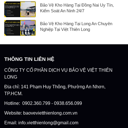
Bảo Vệ Kho Hàng Tại Đồng Nai Uy Tín,
Kiểm Soát An Ninh 24/7
Bảo Vệ Kho Hàng Tại Long An Chuyên
Nghiệp Tại Việt Thiên Long
THÔNG TIN LIÊN HỆ
CÔNG TY CỔ PHẦN DỊCH VỤ BẢO VỆ VIỆT THIÊN
LONG
Địa chỉ: 141 Phạm Huy Thông, Phường An Nhơn,
TP.HCM.
Hotline: 0902.360.799 - 0938.656.099
Website: baovevietthienlong.com.vn
Email: info.vietthienlong@gmail.com