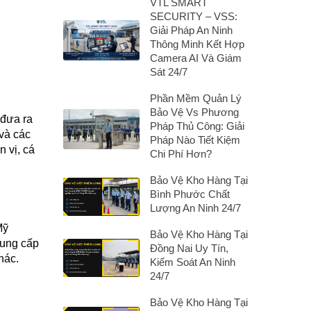
VTL SMART
SECURITY – VSS:
Giải Pháp An Ninh
Thông Minh Kết Hợp
Camera AI Và Giám
Sát 24/7
Phần Mềm Quản Lý
Bảo Vệ Vs Phương
 đưa ra
Pháp Thủ Công: Giải
 và các
Pháp Nào Tiết Kiệm
 vị, cá
Chi Phí Hơn?
Bảo Vệ Kho Hàng Tại
Bình Phước Chất
Lượng An Ninh 24/7
Mỹ
Bảo Vệ Kho Hàng Tại
cung cấp
Đồng Nai Uy Tín,
hác.
Kiểm Soát An Ninh
24/7
Bảo Vệ Kho Hàng Tại