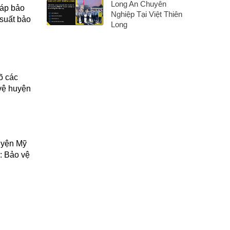
Long An Chuyên
háp bảo
Nghiệp Tại Việt Thiên
 suất bảo
Long
õ các
 vệ huyện
uyện Mỹ
: Bảo vệ