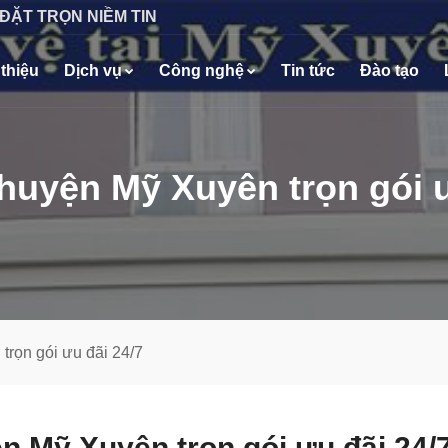
 ĐẶT TRỌN NIỀM TIN
 thiệu
Dịch vụ
Công nghệ
Tin tức
Đào tạo
huyện Mỹ Xuyên trọn gói ư
trọn gói ưu đãi 24/7
n Mỹ Xuyên trọn gói ưu đãi 24/