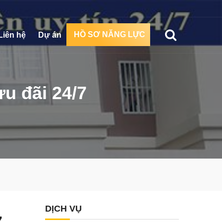
HỒ SƠ NĂNG LỰC
Liên hệ
Dự án
u đãi 24/7
DỊCH VỤ
7