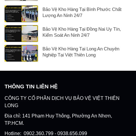
Bảo Vệ Kho Hàng Tại Bình Phước Chất
Lượng An Ninh 24/7
Bảo Vệ Kho Hàng Tại Đồng Nai Uy Tín,
Kiểm Soát An Ninh 24/7
Bảo Vệ Kho Hàng Tại Long An Chuyên
Nghiệp Tại Việt Thiên Long
THÔNG TIN LIÊN HỆ
CÔNG TY CỔ PHẦN DỊCH VỤ BẢO VỆ VIỆT THIÊN
LONG
Địa chỉ: 141 Phạm Huy Thông, Phường An Nhơn,
TP.HCM.
Hotline: 0902.360.799 - 0938.656.099