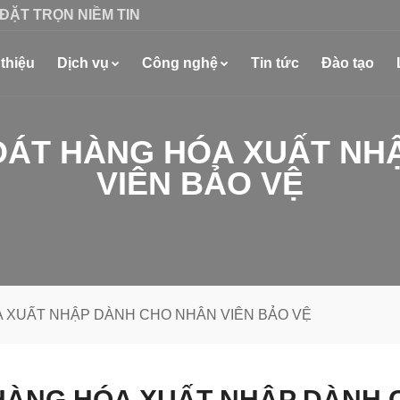
 ĐẶT TRỌN NIỀM TIN
 thiệu
Dịch vụ
Công nghệ
Tin tức
Đào tạo
SOÁT HÀNG HÓA XUẤT NH
VIÊN BẢO VỆ
A XUẤT NHẬP DÀNH CHO NHÂN VIÊN BẢO VỆ
 HÀNG HÓA XUẤT NHẬP DÀNH 