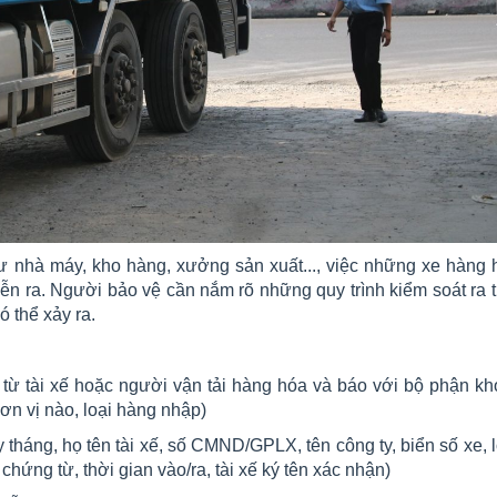
hư nhà máy, kho hàng, xưởng sản xuất..., việc những xe hàng 
ễn ra. Người bảo vệ cần nắm rõ những quy trình kiểm soát ra t
 thể xảy ra.
 từ tài xế hoặc người vận tải hàng hóa và báo với bộ phận kh
đơn vị nào, loại hàng nhập)
tháng, họ tên tài xế, số CMND/GPLX, tên công ty, biển số xe, 
chứng từ, thời gian vào/ra, tài xế ký tên xác nhận)