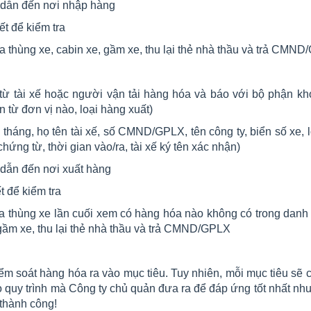
 dẫn đến nơi nhập hàng
ết để kiểm tra
ra thùng xe, cabin xe, gầm xe, thu lại thẻ nhà thầu và trả CMN
 từ tài xế hoặc người vận tải hàng hóa và báo với bộ phận kh
n từ đơn vị nào, loại hàng xuất)
tháng, họ tên tài xế, số CMND/GPLX, tên công ty, biển số xe, 
hứng từ, thời gian vào/ra, tài xế ký tên xác nhận)
dẫn đến nơi xuất hàng
t để kiểm tra
tra thùng xe lần cuối xem có hàng hóa nào không có trong dan
 gầm xe, thu lại thẻ nhà thầu và trả CMND/GPLX
iểm soát hàng hóa ra vào mục tiêu. Tuy nhiên, mỗi mục tiêu sẽ
o quy trình mà Công ty chủ quản đưa ra để đáp ứng tốt nhất nh
thành công!