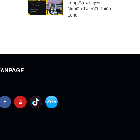
Long An Chuyên
Nghiệp Tại Việt Thiên
Long
FANPAGE