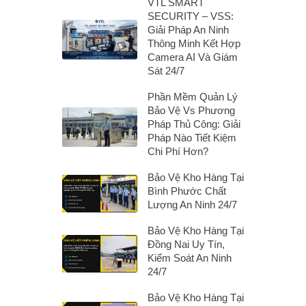
VTL SMART
SECURITY – VSS:
Giải Pháp An Ninh
Thông Minh Kết Hợp
Camera AI Và Giám
Sát 24/7
Phần Mềm Quản Lý
Bảo Vệ Vs Phương
Pháp Thủ Công: Giải
Pháp Nào Tiết Kiệm
Chi Phí Hơn?
Bảo Vệ Kho Hàng Tại
Bình Phước Chất
Lượng An Ninh 24/7
Bảo Vệ Kho Hàng Tại
Đồng Nai Uy Tín,
Kiểm Soát An Ninh
24/7
Bảo Vệ Kho Hàng Tại