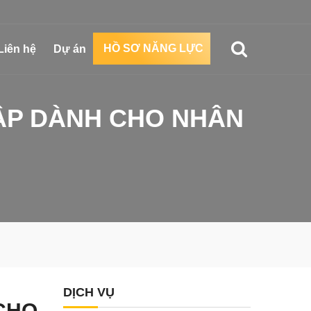
HỒ SƠ NĂNG LỰC
Liên hệ
Dự án
ẬP DÀNH CHO NHÂN
DỊCH VỤ
CHO