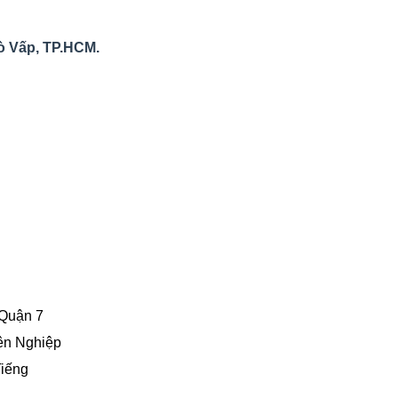
ò Vấp, TP.HCM.
 Quận 7
ên Nghiệp
iếng