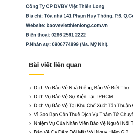
Công Ty CP DVBV Việt Thiên Long
Địa chỉ: Tòa nhà 141 Phạm Huy Thông, P.6, Q.G
Website:
baovevietthienlong.com.vn
Điện thoại: 0286 2561 2222
P.Nhân sự: 0906774899 (Ms. Mỹ Nhi).
Bài viết liên quan
Dịch Vụ Bảo Vệ Nhà Riêng, Bảo Vệ Biệt Thự
Dịch Vụ Bảo Vệ Sự Kiện Tại TPHCM
Dịch Vụ Bảo Vệ Tại Khu Chế Xuất Tân Thuận
Vì Sao Bạn Cần Thuê Dịch Vụ Thám Tử Chuy
Nhiệm Vụ Của Nhân Viên Bảo Vệ Người Nổi T
Bảo Vệ Ca Đêm Đối Mặt Với Nguy Hiểm Gì?