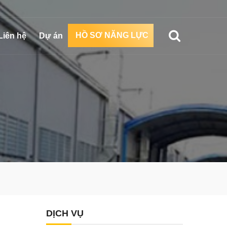
HỒ SƠ NĂNG LỰC
Liên hệ
Dự án
DỊCH VỤ