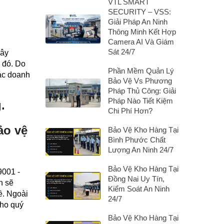
VTL SMART
SECURITY – VSS:
Giải Pháp An Ninh
Thông Minh Kết Hợp
Camera AI Và Giám
Sát 24/7
dây
 đó. Do
Phần Mềm Quản Lý
các doanh
Bảo Vệ Vs Phương
Pháp Thủ Công: Giải
Pháp Nào Tiết Kiệm
.
Chi Phí Hơn?
ảo vệ
Bảo Vệ Kho Hàng Tại
Bình Phước Chất
Lượng An Ninh 24/7
Bảo Vệ Kho Hàng Tại
9001 -
Đồng Nai Uy Tín,
n sẽ
Kiểm Soát An Ninh
ề. Ngoài
24/7
cho quý
Bảo Vệ Kho Hàng Tại