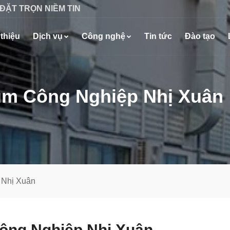
 ĐẶT TRỌN NIỀM TIN
 thiệu
Dịch vụ
Công nghệ
Tin tức
Đào tạo
Cụm Công Nghiệp Nhị Xuân
 Nhị Xuân
Công Nghiệp Nhị Xuân