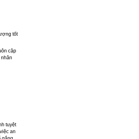
ượng tốt
luôn cập
y nhân
nh tuyệt
việc an
ố gắng