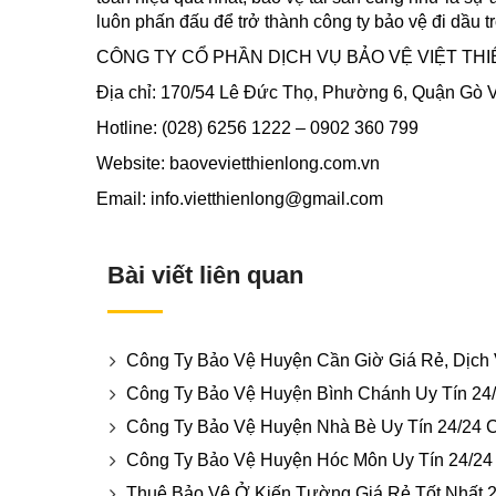
luôn phấn đấu để trở thành công ty bảo vệ đi dầu t
CÔNG TY CỔ PHẦN DỊCH VỤ BẢO VỆ VIỆT TH
Địa chỉ: 170/54 Lê Đức Thọ, Phường 6, Quận Gò
Hotline: (028) 6256 1222 – 0902 360 799
Website: baovevietthienlong.com.vn
Email: info.vietthienlong@gmail.com
Bài viết liên quan
Công Ty Bảo Vệ Huyện Cần Giờ Giá Rẻ, Dịch
Công Ty Bảo Vệ Huyện Bình Chánh Uy Tín 24
Công Ty Bảo Vệ Huyện Nhà Bè Uy Tín 24/24 
Công Ty Bảo Vệ Huyện Hóc Môn Uy Tín 24/24
Thuê Bảo Vệ Ở Kiến Tường Giá Rẻ Tốt Nhất 