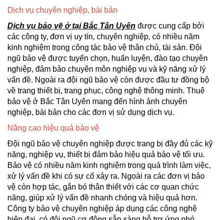
Dịch vụ chuyên nghiệp, bài bản
Dịch vụ bảo vệ ở tại Bắc Tân Uyên
được cung cấp bởi
các công ty, đơn vị uy tín, chuyên nghiệp, có nhiều năm
kinh nghiệm trong công tác bảo vệ thân chủ, tài sản. Đội
ngũ bảo vệ được tuyển chọn, huấn luyện, đào tạo chuyên
nghiệp, đảm bảo chuyên môn nghiệp vụ và kỹ năng xử lý
vấn đề. Ngoài ra đội ngũ bảo vệ còn được đầu tư đồng bộ
về trang thiết bị, trang phục, công nghệ thông minh. Thuê
bảo vệ ở Bắc Tân Uyên mang đến hình ảnh chuyên
nghiệp, bài bản cho các đơn vị sử dụng dịch vụ.
Nâng cao hiệu quả bảo vệ
Đội ngũ bảo vệ chuyên nghiệp được trang bị đầy đủ các kỹ
năng, nghiệp vụ, thiết bị đảm bảo hiệu quả bảo vệ tối ưu.
Bảo vệ có nhiều năm kinh nghiệm trong quá trình làm việc,
xử lý vấn đề khi có sự cố xảy ra. Ngoài ra các đơn vị bảo
vệ còn hợp tác, gắn bó thân thiết với các cơ quan chức
năng, giúp xử lý vấn đề nhanh chóng và hiệu quả hơn.
Công ty bảo vệ chuyên nghiệp áp dụng các công nghệ
hiện đại, có đội ngũ cơ động sẵn sàng hỗ trợ ứng phó