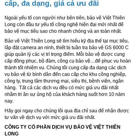
cấp, đa dạng, giá cả ưu đãi
Ngoài yếu tố con người như bên trên, bảo vệ Việt Thiên
Long còn đầu tư yếu tố công nghệ hiện đại mới nhất để
bảo vệ mục tiêu sao cho nhanh chóng và an toàn nhất.
Bảo vệ Việt Thiên Long sẽ tìm hiểu kỹ địa thế tại mục tiêu,
lắp đặt camera an ninh, thiết bị tuần tra bảo vệ GS 6000 C
giúp quản lý các vị trí trọng điểm. Mỗi bảo vệ được cung
cấp đồng phục, bộ đàm, công cụ bảo vệ…để phục vụ hoàn
thành tốt nhiệm vụ. Chúng tôi cung cấp đa dạng các dịch
vụ bảo vệ từ bình dân đến cao cấp cho khu công nghiệp,
công ty, trung tâm thương mại, siêu thị, bệnh viện, ngân
hàng. Tất cả các dịch vụ đều có mức giá ưu đãi nhất
nhằm tri ân sự ủng hộ của khách hàng suốt hơn 10 năm
nay.
Hãy gọi ngay cho chúng tôi qua địa chỉ sau để nhận được
tư vấn về dịch vụ với mức giá ưu đãi nhất.
CÔNG TY CỔ PHẦN DỊCH VỤ BẢO VỆ VIỆT THIÊN
LONG