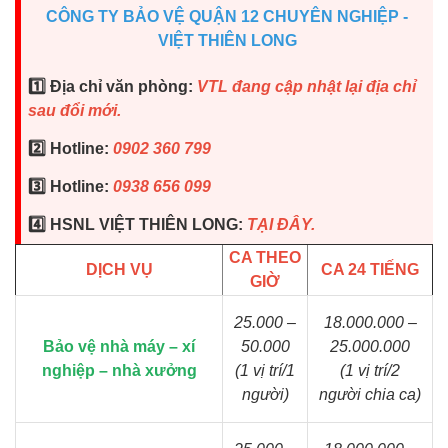
CÔNG TY BẢO VỆ QUẬN 12 CHUYÊN NGHIỆP -
VIỆT THIÊN LONG
1️⃣ Địa chỉ văn phòng:
VTL đang cập nhật lại địa chỉ
sau đổi mới.
2️⃣ Hotline:
0902 360 799
3️⃣ Hotline:
0938 656 099
4️⃣ HSNL VIỆT THIÊN LONG:
TẠI ĐÂY
.
CA THEO
DỊCH VỤ
CA 24 TIẾNG
GIỜ
25.000 –
18.000.000 –
Bảo vệ nhà máy – xí
50.000
25.000.000
nghiệp – nhà xưởng
(1 vị trí/1
(1 vị trí/2
người)
người chia ca)